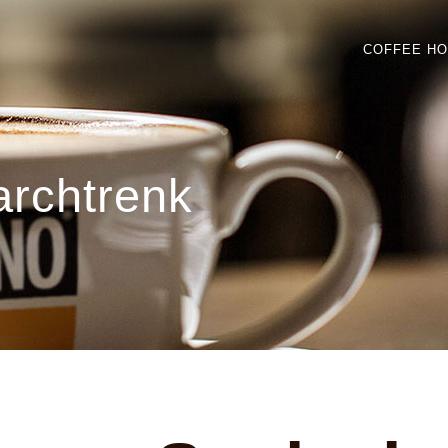
COFFEE H
archtrenk