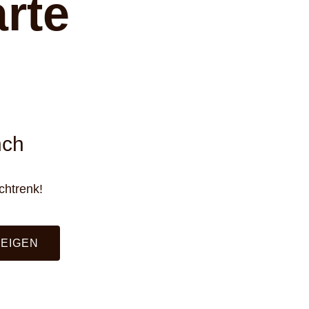
rte
nch
chtrenk!
ZEIGEN