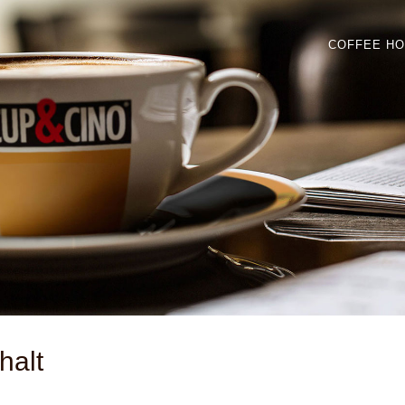
COFFEE H
halt