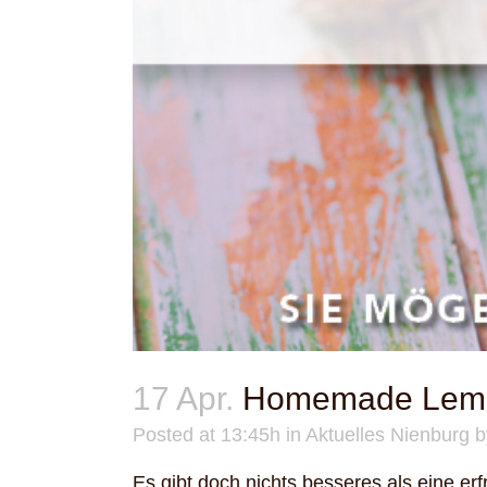
17 Apr.
Homemade Lem
Posted at 13:45h
in
Aktuelles Nienburg
Es gibt doch nichts besseres als eine e