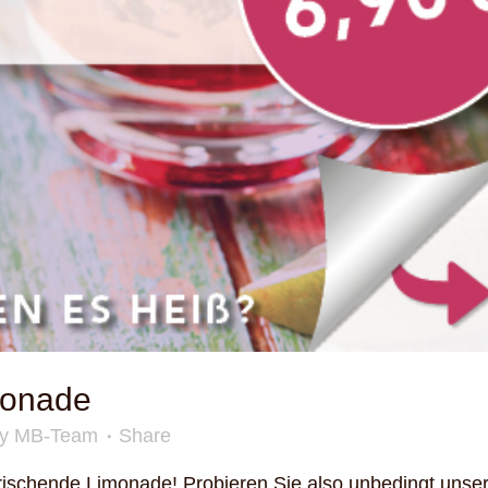
onade
by
MB-Team
Share
rfrischende Limonade! Probieren Sie also unbedingt unse