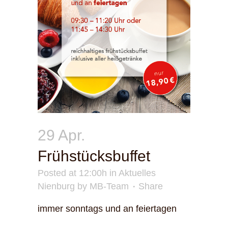
29 Apr.
Frühstücksbuffet
Posted at 12:00h
in
Aktuelles
Nienburg
by
MB-Team
Share
immer sonntags und an feiertagen